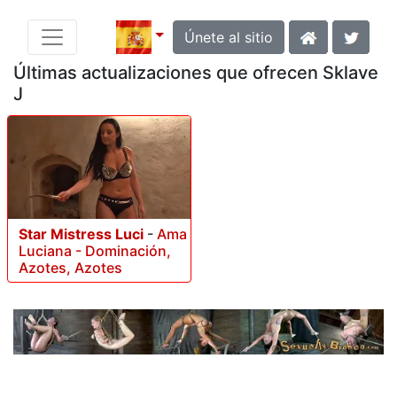
Únete al sitio
Últimas actualizaciones que ofrecen Sklave
J
Star Mistress Luci
-
Ama
Luciana - Dominación,
Azotes, Azotes