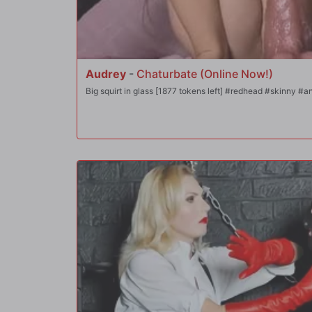
Audrey
-
Chaturbate (Online Now!)
Big squirt in glass [1877 tokens left] #redhead #skinny #a