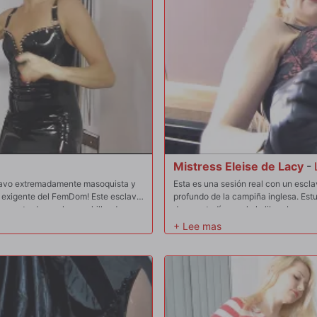
Mistress Eleise de Lacy
-
sclavo extremadamente masoquista y
Esta es una sesión real con un escl
a exigente del FemDom! Este esclavo
profundo de la campiña inglesa. Est
ra no tarda mucho en chillar de
de su estadía, y solo lo liberaban 
de dolor.
humillación y degradación. Su prime
cuánto la apreciaba. Ella lo ató a un
besara sus botas de muslo de cuero 
su champán Mistress!