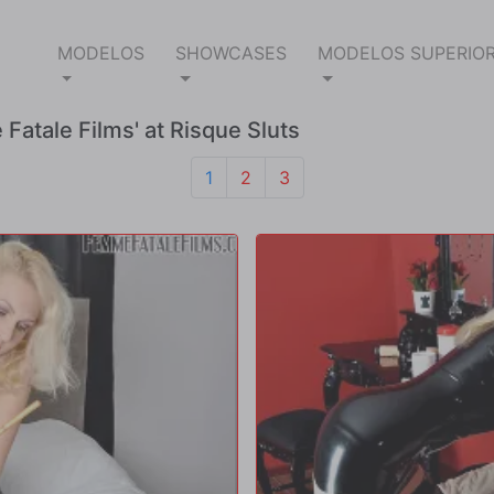
MODELOS
SHOWCASES
MODELOS SUPERIO
Fatale Films' at Risque Sluts
1
2
3