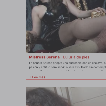
Mistress Serena
-
Lujuria de pies
La señora Serena acepta una audiencia con un esclavo, p
pasión y aptitud para servir, o será expulsado sin contemp
esclavo tiene la oportunidad de sobresalir en la adoración
pisotones con todo su peso sobre tacones altos. Lo ponen a 
la señora Serena finalmente le permitirá volver a servirla es