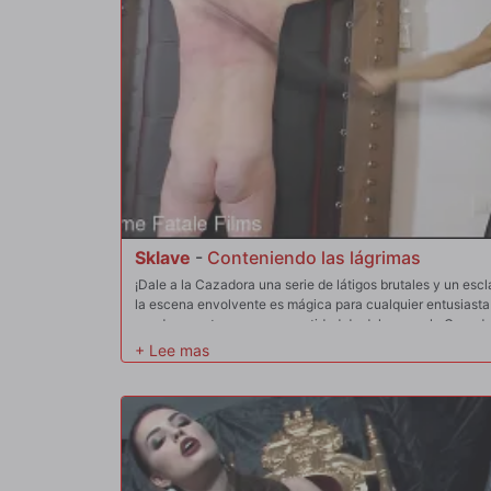
Sklave
-
Conteniendo las lágrimas
¡Dale a la Cazadora una serie de látigos brutales y un e
la escena envolvente es mágica para cualquier entusiast
puede soportar una gran cantidad de dolor, pero la Cazado
agonía e intentar desesperadamente contener las lágrimas 