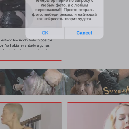
a estado haciendo todo lo posible
los. Ya había levantado algunas
o ¿hasta dónde irá ahora? La Ama
dad enorme de peso se desprende de
ienza a poner su peso en el
ta los muslos, además de las pesas
 que el esclavo que sufre durante