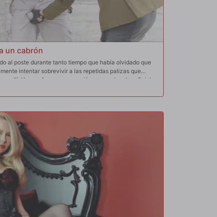
a un cabrón
do al poste durante tanto tiempo que había olvidado que
mente intentar sobrevivir a las repetidas palizas que
por allí. Hoy no fue una excepción, ya que los dos oficiales
l con fuertes puñetazos y patadas desde todos los ángulos.
s ataques verbales fueron implacables hasta que finalmente
e montón en el suelo.