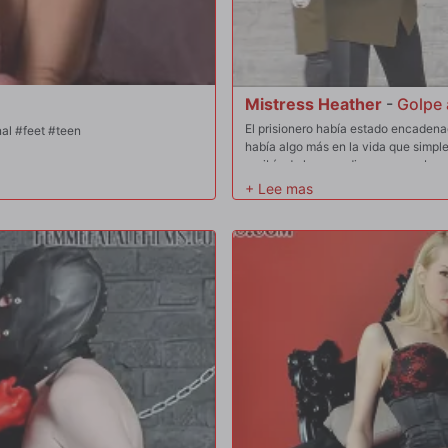
Mistress Heather
-
Golpe 
El prisionero había estado encadena
nal #feet #teen
había algo más en la vida que simple
recibía de los guardias que pasaban 
con botas le dieron una paliza bruta
Las bofetadas, los escupitajos y lo
lo dejaron solo de nuevo, en un trist