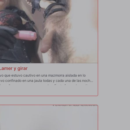
Lamer y girar
avo que estuvo cautivo en una mazmorra aislada en lo
uvo confinado en una jaula todas y cada una de las noches
cada mañana para una nueva y desafiante forma de castigo,
ra liberación fue una oportunidad para mostrarle a su Ama
a rueda de bondage, lo invirtió y le ordenó que lamiera y
negro suave hechas a medida. ¡Lo bendijo con un trago de