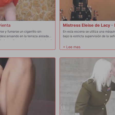
vienta
Mistress Eleise de Lacy
-
e y fumarse un cigarrillo sin
En esta escena se utiliza una máqui
descansando en la terraza aislada
bajo la estricta supervisión de la señ
olas se llevaron la peor parte de mi
fuerte como pude hasta que cayó al
ortura extrema para cualquiera, con
 una impresión brutal en su mente y