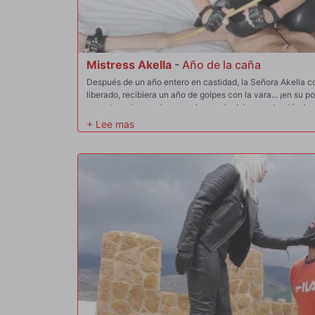
Mistress Akella
-
Año de la caña
Después de un año entero en castidad, la Señora Akella co
liberado, recibiera un año de golpes con la vara... ¡en su p
sesenta y cinco golpes con la vara lo dejaron retorciéndos
muy mal por sí mismo! La Señora Akella le da cada golpe 
que no se retorciera demasiado, se sentó con su perfecto t
directamente sobre su cara.