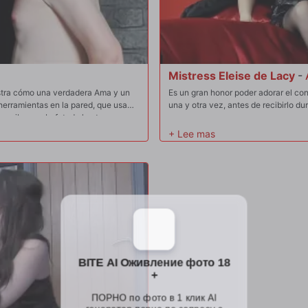
Mistress Eleise de Lacy
-
stra cómo una verdadera Ama y un
Es un gran honor poder adorar el con
 herramientas en la pared, que usa
una y otra vez, antes de recibirlo dur
o recibe una bofetada hasta que se
stencia. ¡Una película que todos los