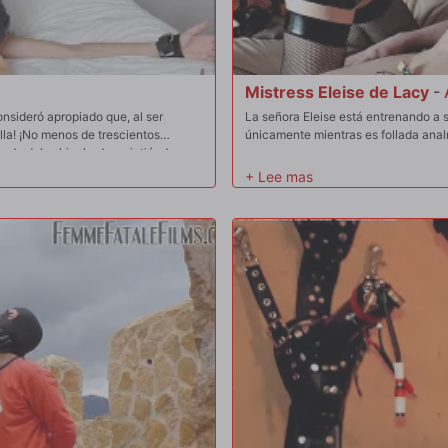
Mistress Eleise de Lacy
-
nsideró apropiado que, al ser
La señora Eleise está entrenando a
olla! ¡No menos de trescientos
únicamente mientras es follada ana
e de dolor, hinchado y sintiéndose
mayores.
con veneno y, para asegurarse de
rasero cubierto de cuero,