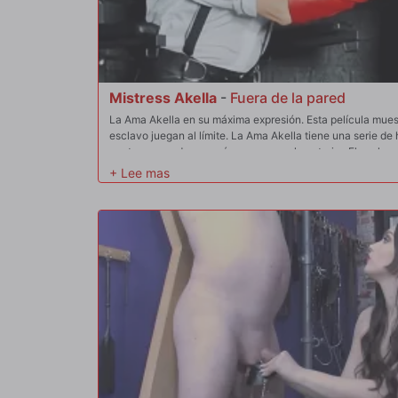
Mistress Akella
-
Fuera de la pared
La Ama Akella en su máxima expresión. Esta película mue
esclavo juegan al límite. La Ama Akella tiene una serie de
por turnos, cada una más severa que la anterior. El esclav
somete antes de que comience la verdadera prueba de resi
fanáticos puristas del FemDom deben ver!