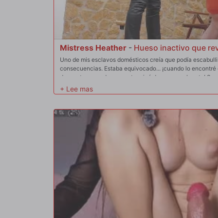
Mistress Heather
-
Hueso inactivo que re
Uno de mis esclavos domésticos creía que podía escabullirs
consecuencias. Estaba equivocado... ¡cuando lo encontré 
de una torre, su descanso terminó de manera abrupta! Sus b
ira, le di puñetazos, bofetadas, rodillazos y patadas tan 
suelo en un patético y quejumbroso montón. ¡Esto es una t
el esclavo sufriendo golpe tras golpe agonizante, dejando
cuerpo durante un tiempo considerable!