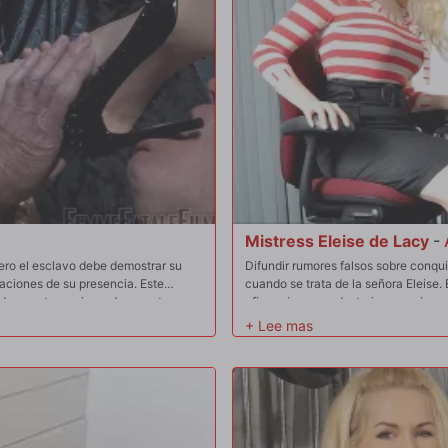
Mistress Eleise de Lacy
-
ero el esclavo debe demostrar su
Difundir rumores falsos sobre conqui
laciones de su presencia. Este
cuando se trata de la señora Eleise.
 de zapatos y pies y de soportar
afirmaciones es destruir esas misma
prueba y lo llevan al límite, pero si
 otra cuestión...