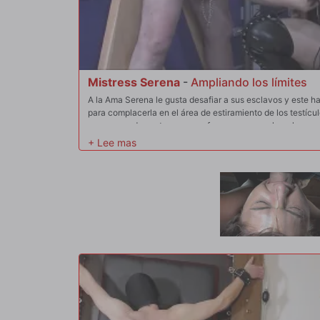
Mistress Serena
-
Ampliando los límites
A la Ama Serena le gusta desafiar a sus esclavos y este h
para complacerla en el área de estiramiento de los testícu
pesas pesadas antes en un esfuerzo por complacerla, per
Serena aumenta las apuestas en esta sesión y una canti
sus testículos ya estirados e hinchados... Cuando ella com
paracaídas de bolas, a través de sus exquisitas botas has
colgantes, ¡la agonía y el éxtasis son casi demasiado para
tanto tiempo los soporte!