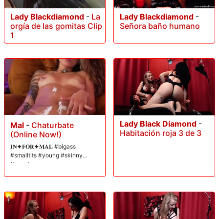
Lady Blackdiamond
-
La
Lady Blackdiamond
-
orgía de las gomitas Clip
Señora baño humano
1
Lady Black Diamond
-
Mal
-
Chaturbate
Habitación roja 3 de 3
(Online Now!)
𝐈𝐍✦𝐅𝐎𝐑✦𝐌𝐀𝐋 #bigass
#smalltits #young #skinny
#beauty