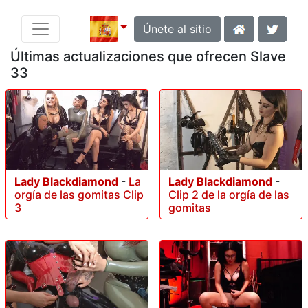
Únete al sitio
Últimas actualizaciones que ofrecen Slave
33
Lady Blackdiamond
-
La
Lady Blackdiamond
-
orgía de las gomitas Clip
Clip 2 de la orgía de las
3
gomitas