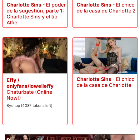
Charlotte Sins
-
El poder
Charlotte Sins
-
El chico
de la sugestión, parte 1:
de la casa de Charlotte 2
Charlotte Sins y el tío
Alfie
Charlotte Sins
-
El chico
Effy /
de la casa de Charlotte
onlyfans/lowelleffy
-
Chaturbate (Online
Now!)
Bye top [4087 tokens left]