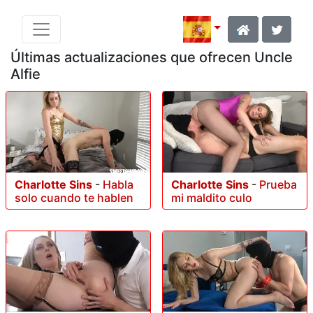
Últimas actualizaciones que ofrecen Uncle
Alfie
Charlotte Sins
-
Habla
Charlotte Sins
-
Prueba
solo cuando te hablen
mi maldito culo