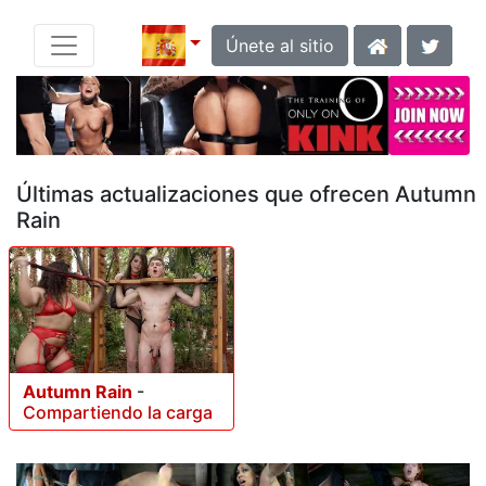
Únete al sitio
Últimas actualizaciones que ofrecen Autumn
Rain
Autumn Rain
-
Compartiendo la carga