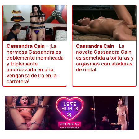
Cassandra Cain
-
¡La
Cassandra Cain
-
La
hermosa Cassandra es
novata Cassandra Cain
doblemente momificada
es sometida a torturas y
y triplemente
orgasmos con ataduras
amordazada en una
de metal
venganza de ira en la
carretera!