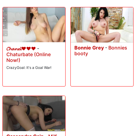
Bonnie Grey
-
Bonnies
𝓒𝓱𝓪𝓷𝓮𝓵❤️❤️❤️
-
booty
Chaturbate (Online
Now!)
CrazyGoal: It's a Goal War!