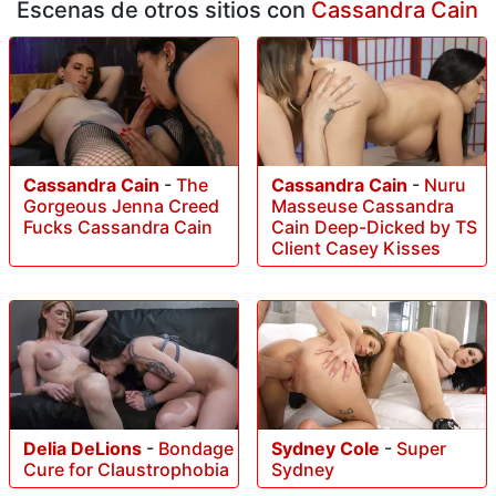
Escenas de otros sitios con
Cassandra Cain
Cassandra Cain
-
The
Cassandra Cain
-
Nuru
Gorgeous Jenna Creed
Masseuse Cassandra
Fucks Cassandra Cain
Cain Deep-Dicked by TS
Client Casey Kisses
Delia DeLions
-
Bondage
Sydney Cole
-
Super
Cure for Claustrophobia
Sydney