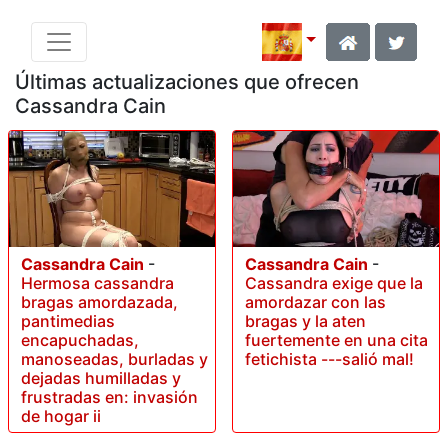
Últimas actualizaciones que ofrecen
Cassandra Cain
Cassandra Cain
-
Cassandra Cain
-
Hermosa cassandra
Cassandra exige que la
bragas amordazada,
amordazar con las
pantimedias
bragas y la aten
encapuchadas,
fuertemente en una cita
manoseadas, burladas y
fetichista ---salió mal!
dejadas humilladas y
frustradas en: invasión
de hogar ii