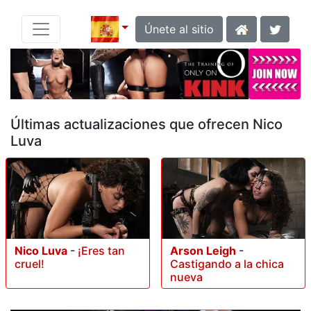
Únete al sitio
Últimas actualizaciones que ofrecen Nico
Luva
Nico Luva
-
¡Eres tan
Arson Leigh
-
cruel!
Castigando a la chica
nueva